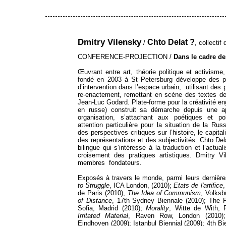
Dmitry Vilensky
Chto Delat ?
/
, collectif
CONFERENCE-PROJECTION /
Dans le cadre de
Œuvrant entre art, théorie politique et activisme,
fondé en 2003 à St Petersburg développe des pro
d’intervention dans l’espace urbain, utilisant de
re-enactement, remettant en scène des textes de
Jean-Luc Godard. Plate-forme pour la créativité e
en russe) construit sa démarche depuis une app
organisation, s’attachant aux poétiques et po
attention particulière pour la situation de la Rus
des perspectives critiques sur l’histoire, le capit
des représentations et des subjectivités. Chto De
bilingue qui s’intéresse à la traduction et l’actual
croisement des pratiques artistiques. Dmitry Vi
membres fondateurs.
Exposés à travers le monde, parmi leurs dernièr
to Struggle
, ICA London, (2010);
Etats de l'artifice
,
de Paris (2010),
The Idea of Communism
, Volksb
of Distance
, 17th Sydney Biennale (2010); The 
Sofia, Madrid (2010);
Morality
, Witte de With, 
Irritated Material
, Raven Row, London (2010
Eindhoven (2009); Istanbul Biennial (2009); 4th B